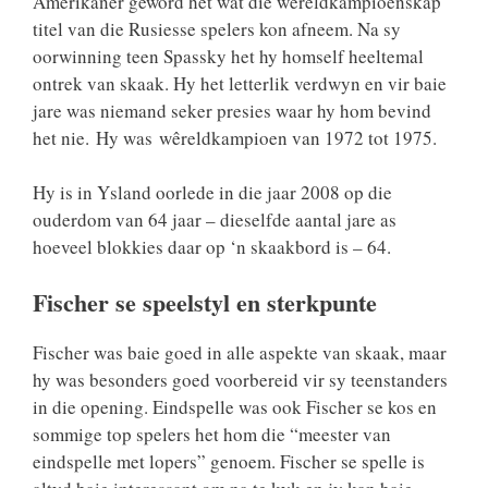
Amerikaner geword het wat die wêreldkampioenskap
titel van die Rusiesse spelers kon afneem. Na sy
oorwinning teen Spassky het hy homself heeltemal
ontrek van skaak. Hy het letterlik verdwyn en vir baie
jare was niemand seker presies waar hy hom bevind
het nie. Hy was wêreldkampioen van 1972 tot 1975.
Hy is in Ysland oorlede in die jaar 2008 op die
ouderdom van 64 jaar – dieselfde aantal jare as
hoeveel blokkies daar op ‘n skaakbord is – 64.
Fischer se speelstyl en sterkpunte
Fischer was baie goed in alle aspekte van skaak, maar
hy was besonders goed voorbereid vir sy teenstanders
in die opening. Eindspelle was ook Fischer se kos en
sommige top spelers het hom die “meester van
eindspelle met lopers” genoem. Fischer se spelle is