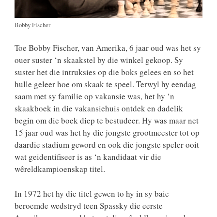
Bobby Fischer
Toe Bobby Fischer, van Amerika, 6 jaar oud was het sy
ouer suster ‘n skaakstel by die winkel gekoop. Sy
suster het die intruksies op die boks gelees en so het
hulle geleer hoe om skaak te speel. Terwyl hy eendag
saam met sy familie op vakansie was, het hy ‘n
skaakboek in die vakansiehuis ontdek en dadelik
begin om die boek diep te bestudeer. Hy was maar net
15 jaar oud was het hy die jongste grootmeester tot op
daardie stadium geword en ook die jongste speler ooit
wat geidentifiseer is as ‘n kandidaat vir die
wêreldkampioenskap titel.
In 1972 het hy die titel gewen to hy in sy baie
beroemde wedstryd teen Spassky die eerste